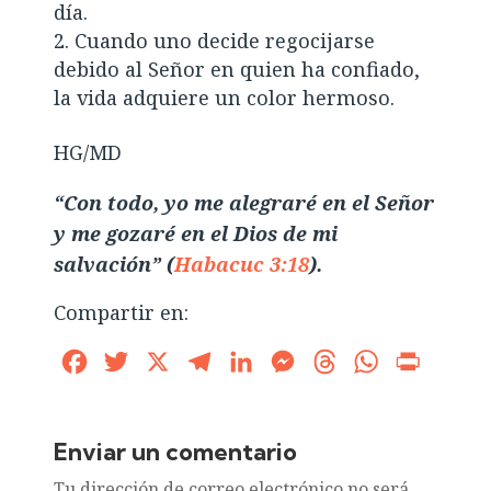
día.
Cuando uno decide regocijarse
debido al Señor en quien ha confiado,
la vida adquiere un color hermoso.
HG/MD
“Con todo, yo me alegraré en el Señor
y me gozaré en el Dios de mi
salvación” (
Habacuc 3:18
).
Compartir en:
Facebook
Twitter
X
Telegram
LinkedIn
Messenger
Threads
WhatsApp
Print
Enviar un comentario
Tu dirección de correo electrónico no será