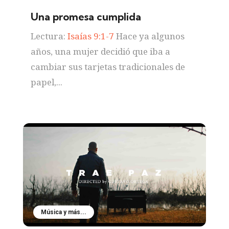
Una promesa cumplida
Lectura:
Isaías 9:1-7
Hace ya algunos
años, una mujer decidió que iba a
cambiar sus tarjetas tradicionales de
papel,...
Música y más...