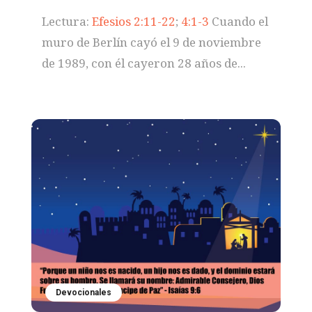
Lectura:
Efesios 2:11-22
;
4:1-3
Cuando el
muro de Berlín cayó el 9 de noviembre
de 1989, con él cayeron 28 años de...
Devocionales