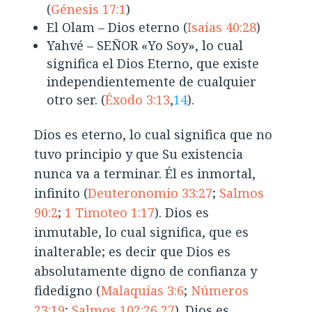
(
Génesis 17:1
)
El Olam – Dios eterno (
Isaías 40:28
)
Yahvé – SEÑOR «Yo Soy», lo cual
significa el Dios Eterno, que existe
independientemente de cualquier
otro ser. (
Éxodo 3:13
,
14
).
Dios es eterno, lo cual significa que no
tuvo principio y que Su existencia
nunca va a terminar. Él es inmortal,
infinito (
Deuteronomio 33:27
;
Salmos
90:2
;
1 Timoteo 1:17
). Dios es
inmutable, lo cual significa, que es
inalterable; es decir que Dios es
absolutamente digno de confianza y
fidedigno (
Malaquías 3:6
;
Números
23:19
;
Salmos 102:26
,
27
). Dios es