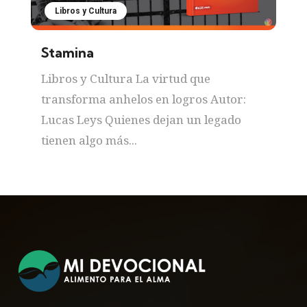
Libros y Cultura
Stamina
Libros y Cultura La virtud que
transforma anhelos en logros Autor:
Lucas Leys Quienes dejan un legado
tienen algo más...