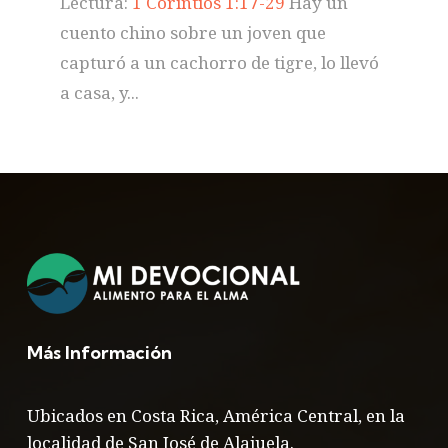
Lectura:
1 Corintios 1:17-29
Hay un
cuento chino sobre un joven que
capturó a un cachorro de tigre, lo llevó
a casa, y...
Más Información
Ubicados en Costa Rica, América Central, en la
localidad de San José de Alajuela.