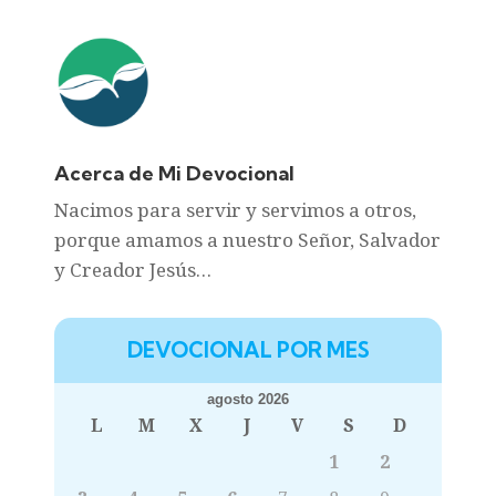
Acerca de Mi Devocional
Nacimos para servir y servimos a otros,
porque amamos a nuestro Señor, Salvador
y Creador Jesús…
DEVOCIONAL POR MES
agosto 2026
L
M
X
J
V
S
D
1
2