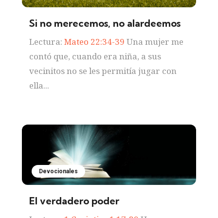
Si no merecemos, no alardeemos
Lectura:
Mateo 22:34-39
Una mujer me
contó que, cuando era niña, a sus
vecinitos no se les permitía jugar con
ella...
Devocionales
El verdadero poder