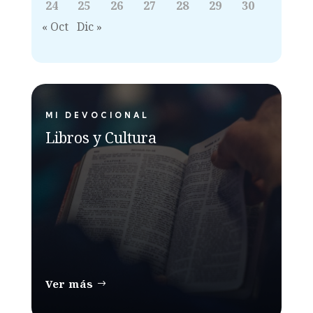
24
25
26
27
28
29
30
« Oct
Dic »
MI DEVOCIONAL
Libros y Cultura
Ver más