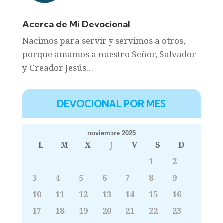
Acerca de Mi Devocional
Nacimos para servir y servimos a otros,
porque amamos a nuestro Señor, Salvador
y Creador Jesús…
DEVOCIONAL POR MES
noviembre 2025
L
M
X
J
V
S
D
1
2
3
4
5
6
7
8
9
10
11
12
13
14
15
16
17
18
19
20
21
22
23