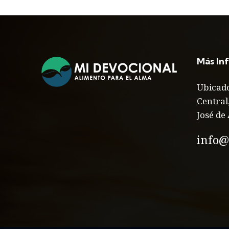
Más In
Ubicado
Central
José de 
info@