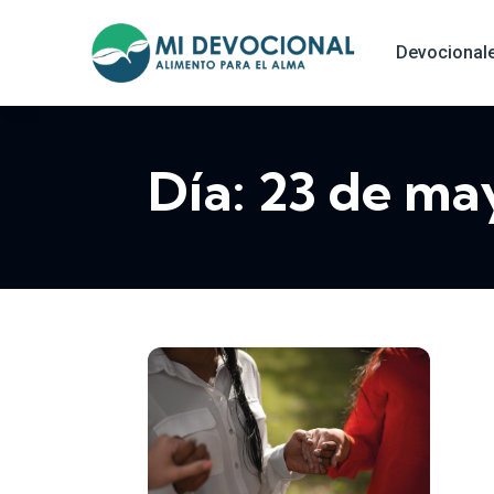
Devocional
Día:
23 de ma