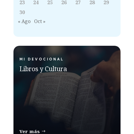
23
24
25
26
27
28
29
30
« Ago
Oct »
MI DEVOCIONAL
Libros y Cultura
Ver más