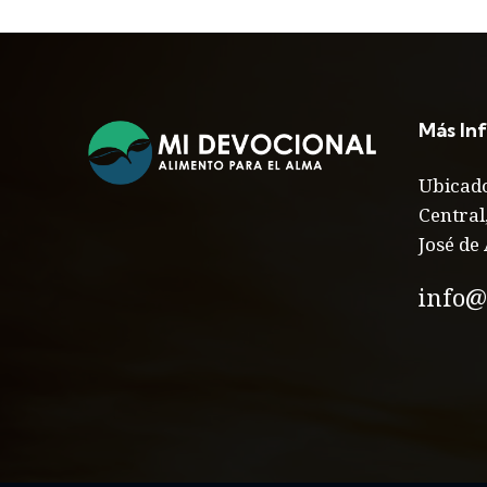
Más In
Ubicado
Central
José de 
info@