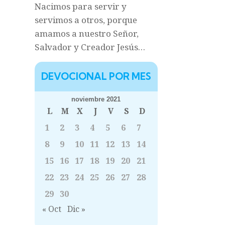
Nacimos para servir y
servimos a otros, porque
amamos a nuestro Señor,
Salvador y Creador Jesús…
DEVOCIONAL POR MES
noviembre 2021
L
M
X
J
V
S
D
1
2
3
4
5
6
7
8
9
10
11
12
13
14
15
16
17
18
19
20
21
22
23
24
25
26
27
28
29
30
« Oct
Dic »