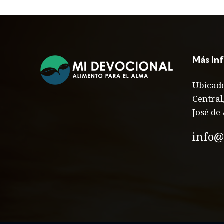
Más In
Ubicado
Central
José de 
info@